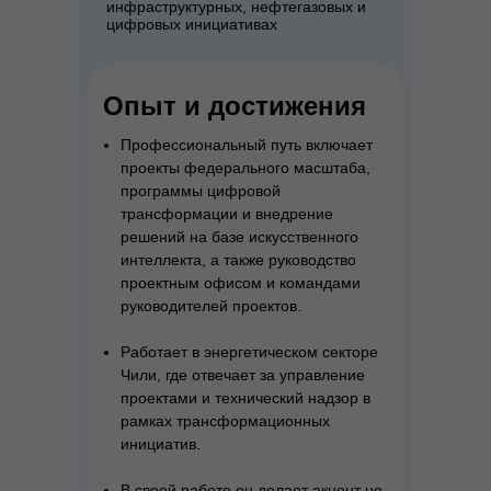
инфраструктурных, нефтегазовых и
цифровых инициативах
Мы используем файлы cookie,
для персонализации сервисов
и повышения удобства
Опыт и достижения
пользования сайтом. Если
вы не согласны
Профессиональный путь включает
на их использование, поменяйте
проекты федерального масштаба,
настройки браузера.
программы цифровой
трансформации и внедрение
Политика обработки персональных
данных БФ "ДЕЙСТВУЙ!"
решений на базе искусственного
интеллекта, а также руководство
проектным офисом и командами
руководителей проектов.
Премия РБК 2016, номинация
“Благотворитель года”
Работает в энергетическом секторе
Чили, где отвечает за управление
проектами и технический надзор в
рамках трансформационных
инициатив.
Премия Trainings 2017, номинация
“Территория включенности”
В своей работе он делает акцент не