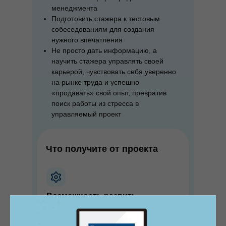
менеджмента
Подготовить стажера к тестовым
собеседованиям для создания
нужного впечатления
Не просто дать информацию, а
научить стажера управлять своей
карьерой, чувствовать себя уверенно
на рынке труда и успешно
«продавать» свой опыт, превратив
поиск работы из стресса в
управляемый проект
Что получите от проекта
Возможность развить
новые навыки
Знания по пониманию инвалидности и