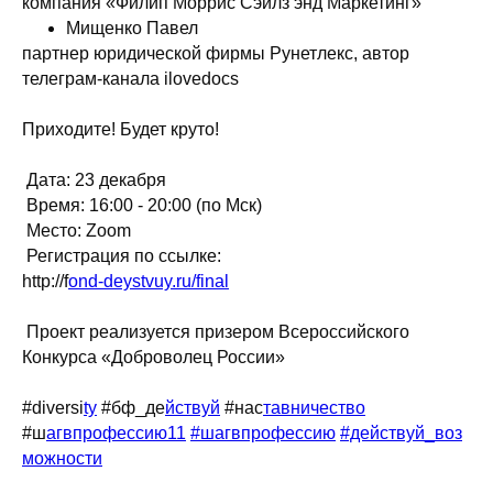
компания «Филип Моррис Сэйлз энд Маркетинг»
Мищенко Павел
партнер юридической фирмы Рунетлекс, автор
телеграм-канала ilovedocs
Приходите! Будет круто!
Дата: 23 декабря
Время: 16:00 - 20:00 (по Мск)
Место: Zoom
Регистрация по ссылке:
http://f
ond-deystvuy.ru/final
Проект реализуется призером Всероссийского
Конкурса «Доброволец России»
#diversi
ty
#бф_де
йствуй
#нас
тавничество
#ш
агвпрофессию11
#шагвпрофессию
#действуй_воз
можности