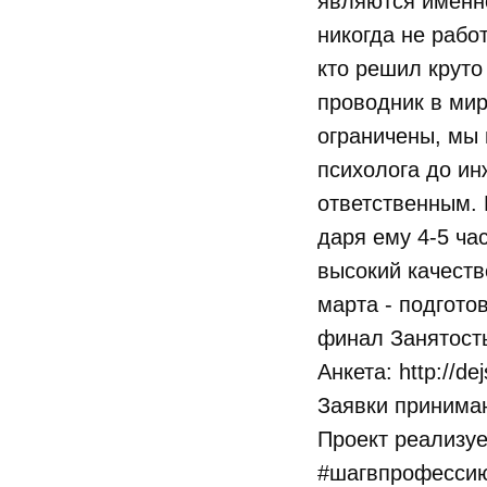
являются именн
никогда не рабо
кто решил круто
проводник в ми
ограничены, мы 
психолога до ин
ответственным. 
даря ему 4-5 ча
высокий качеств
марта - подгото
финал Занятость
Анкета: http://dej
Заявки принима
Проект реализуе
#шагвпрофессию