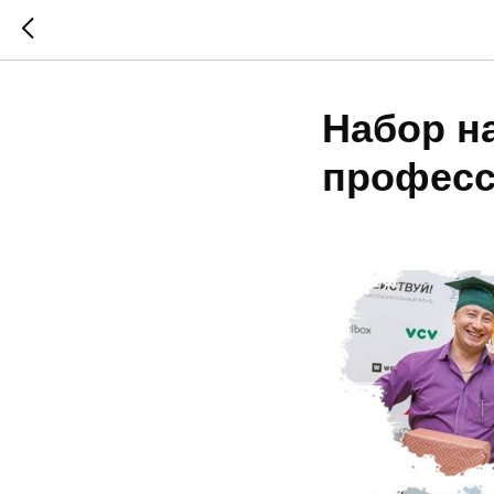
Набор н
профес