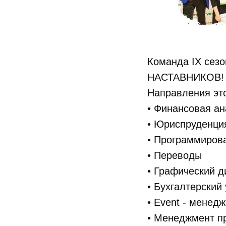
Команда IX сезо
НАСТАВНИКОВ!
Направления это
• Финансовая а
• Юриспруденци
• Программиров
• Переводы
• Графический д
• Бухгалтерский 
• Event - менед
• Менеджмент п