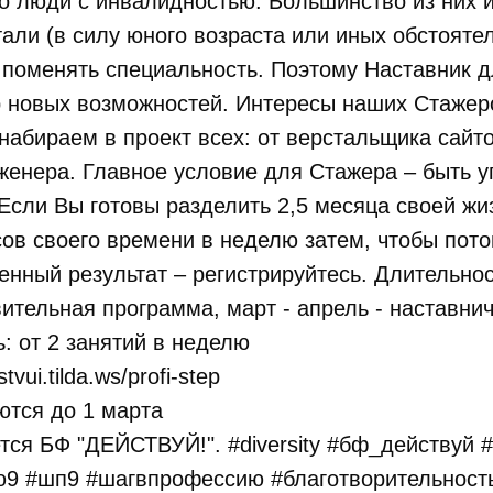
о люди с инвалидностью. Большинство из них 
тали (в силу юного возраста или иных обстоятел
 поменять специальность. Поэтому Наставник д
р новых возможностей. Интересы наших Стажер
набираем в проект всех: от верстальщика сайто
женера. Главное условие для Стажера – быть 
Если Вы готовы разделить 2,5 месяца своей жи
сов своего времени в неделю затем, чтобы пото
енный результат – регистрируйтесь. Длительнос
вительная программа, март - апрель - наставнич
: от 2 занятий в неделю
stvui.tilda.ws/profi-step
ются до 1 марта
тся БФ "ДЕЙСТВУЙ!". #diversity #бф_действуй 
9 #шп9 #шагвпрофессию #благотворительность