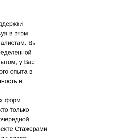
оддержки
уя в этом
иалистам. Вы
пределенной
пытом; у Вас
ого опыта в
нность и
ых форм
кто только
 очередной
оекте Стажерами