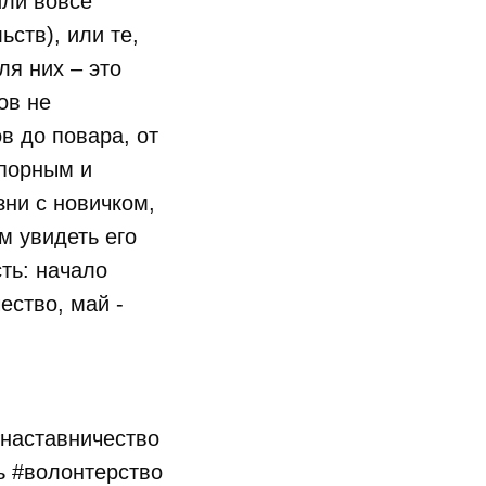
или вовсе
ьств), или те,
ля них – это
ов не
в до повара, от
упорным и
зни с новичком,
м увидеть его
ть: начало
ество, май -
#наставничество
 #волонтерство