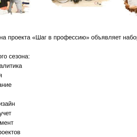
на проекта «Шаг в профессию» объявляет набо
го сезона:
налитика
я
ание
изайн
учет
жмент
роектов