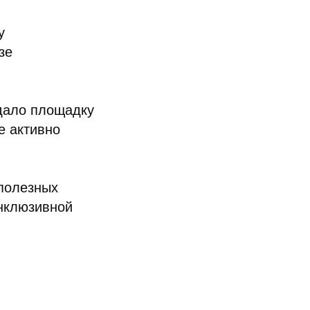
у
зе
здало площадку
е активно
 полезных
инклюзивной