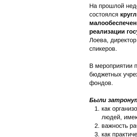
На прошлой неде
состоялся
кругл
малообеспечен
реализации го
Лоева, директор
спикеров.
В мероприятии п
бюджетных учре
фондов.
Были затрону
как организ
людей, имею
важность ра
как практич