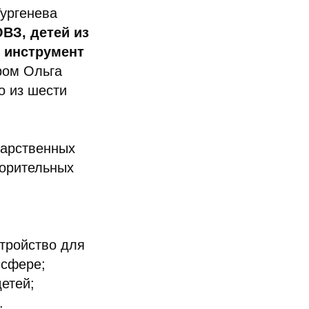
Тургенева
ВЗ, детей из
 инструмент
ором Ольга
о из шести
дарственных
ворительных
тройство для
 сфере;
етей;
.