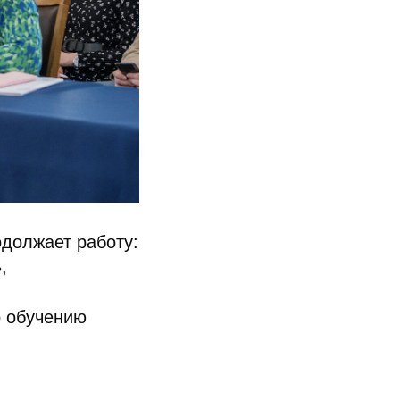
одолжает работу:
,
о обучению