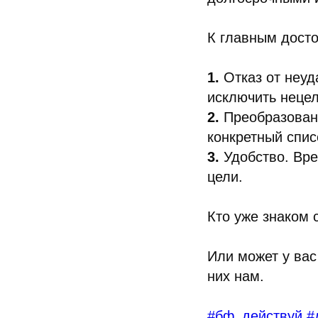
К главным досто
1.
Отказ от неу
исключить неце
2.
Преобразован
конкретный спис
3.
Удобство. Вре
цели.
Кто уже знаком 
Или может у вас
них нам.
#бф_действуй
#