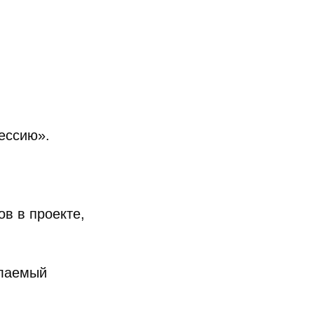
ессию».
ов в проекте,
елаемый