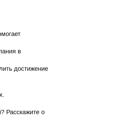
омогает
лания в
елить достижение
х.
й? Расскажите о