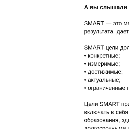
А вы слышали 
SMART — это ме
результата, дае
SMART-цели дол
• конкретные;
• измеримые;
• достижимые;
• актуальные;
• ограниченные 
Цели SMART при
включать в себя
образования, зд
долгосрочными 