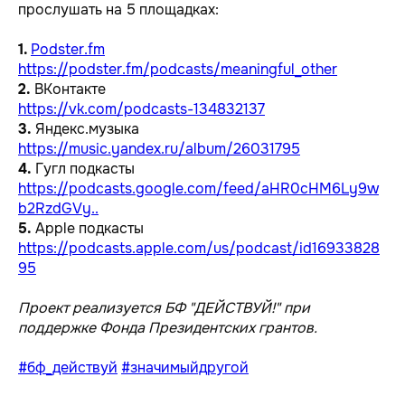
прослушать на 5 площадках:
1.
Podster.fm
https://podster.fm/podcasts/meaningful_other
2.
ВКонтакте
https://vk.com/podcasts-134832137
3.
Яндекс.музыка
https://music.yandex.ru/album/26031795
4.
Гугл подкасты
https://podcasts.google.com/feed/aHR0cHM6Ly9w
b2RzdGVy..
5.
Apple подкасты
https://podcasts.apple.com/us/podcast/id16933828
95
Проект реализуется БФ "ДЕЙСТВУЙ!" при
поддержке Фонда Президентских грантов.
#бф_действуй
#значимыйдругой