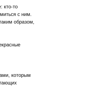
: кто-то
омиться с ним.
таким образом,
рекрасные
тами, которым
отающих