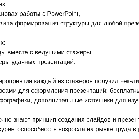
их:
сновах работы с PowerPoint,
вила формирования структуры для любой през
х:
ды вместе с ведущими стажеры,
еры удачных презентаций.
роприятия каждый из стажёров получил чек-ли
рсами для оформления презентаций: бесплатны
фографики, дополнительные источники для изу
очно знают принцип создания слайдов и презен
курентоспособность возросла на рынке труда в 