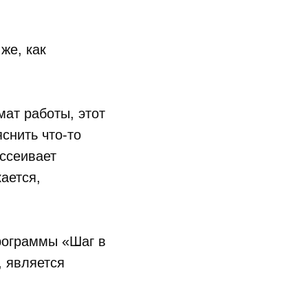
же, как
ат работы, этот
снить что-то
ассеивает
ается,
рограммы «Шаг в
, является