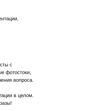
ентации,
сты с
е фотостоки,
чения вопроса.
тации в целом.
разы!