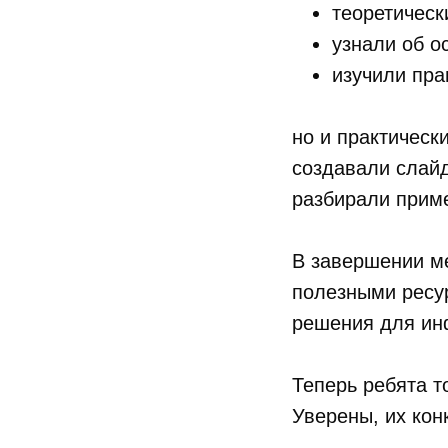
теоретическ
узнали об о
изучили пра
но и практически
создавали слай
разбирали прим
В завершении ме
полезными ресу
решения для ин
Теперь ребята т
Уверены, их кон