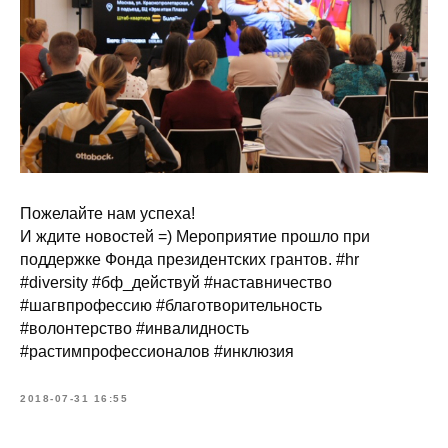
Пожелайте нам успеха!
И ждите новостей =) Мероприятие прошло при
поддержке Фонда президентских грантов. #hr
#diversity #бф_действуй #наставничество
#шагвпрофессию #благотворительность
#волонтерство #инвалидность
#растимпрофессионалов #инклюзия
2018-07-31 16:55