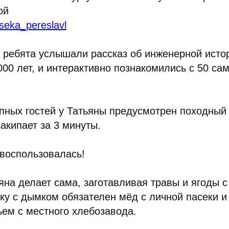
ой
aseka_pereslavl
 ребята услышали рассказ об инженерной исто
000 лет, и интерактивно познакомились с 50 са
пных гостей у Татьяны предусмотрен походный 
закипает за 3 минуты.
 воспользовалась!
яна делает сама, заготавливая травы и ягоды 
тку с дымком обязателен мёд с личной пасеки 
ьем с местного хлебозавода.