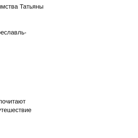
имства Татьяны
реславль-
почитают
утешествие