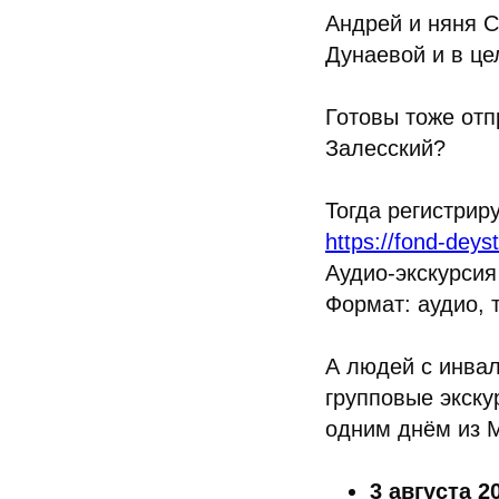
Андрей и няня С
Дунаевой и в це
Готовы тоже отп
Залесский?
Тогда регистрир
https://fond-deys
Аудио-экскурсия
Формат: аудио, 
А людей с инва
групповые экску
одним днём из 
3 августа 2