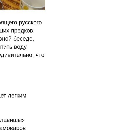
ящего русского
ших предков.
вной беседе,
тить воду,
удивительно, что
ает легким
славишь»
самоваров