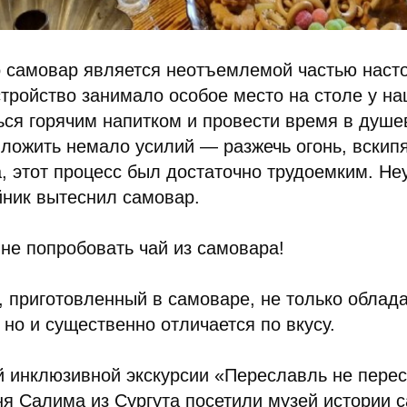
 самовар является неотъемлемой частью насто
стройство занимало особое место на столе у на
ся горячим напитком и провести время в душе
ложить немало усилий — разжечь огонь, вскипя
а, этот процесс был достаточно трудоемким. Не
йник вытеснил самовар.
 не попробовать чай из самовара!
, приготовленный в самоваре, не только облад
но и существенно отличается по вкусу.
й инклюзивной экскурсии «Переславль не пере
ня Салима из Сургута посетили музей истории 