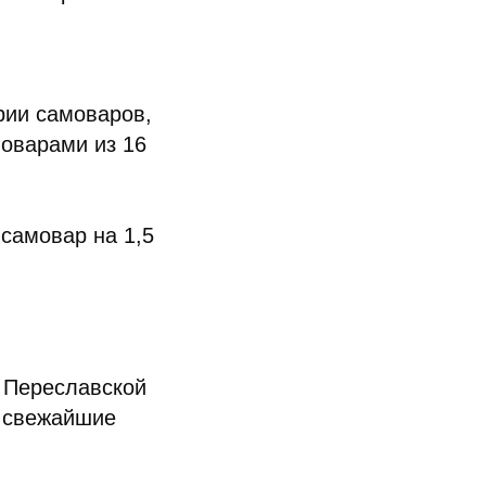
рии самоваров,
моварами из 16
самовар на 1,5
с Переславской
и свежайшие