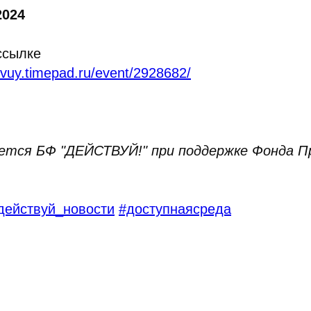
2024
ссылке
tvuy.timepad.ru/event/2928682/
ется БФ "ДЕЙСТВУЙ!" при поддержке Фонда П
действуй_новости
#доступнаясреда