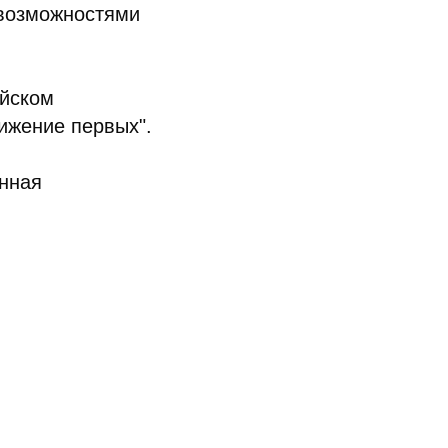
 возможностями
ийском
ижение первых".
нная