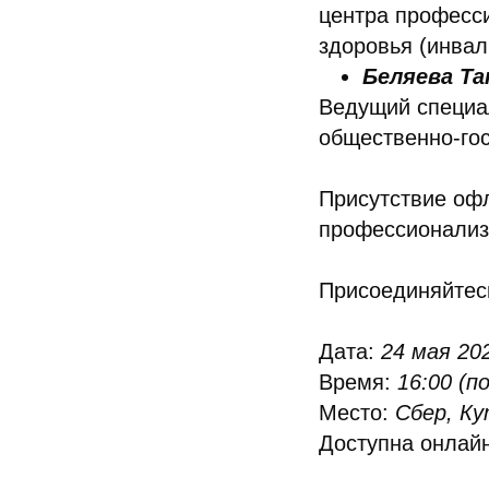
центра професс
здоровья (инвал
Беляева Т
Ведущий специа
общественно-го
Присутствие оф
профессионализ
Присоединяйтесь
Дата:
24 мая 20
Время:
16:00 (п
Место:
Сбер, Ку
Доступна онлай