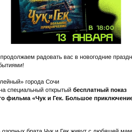
 продолжаем радовать вас в новогодние празд
бытиями!
лейный» города Сочи
 на специальный открытый
бесплатный показ
го фильма «Чук и Гек. Большое приключение
 озорных брата Чук и Гек живут с любящей мам