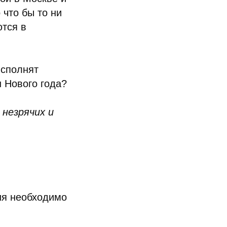
 что бы то ни
ются в
исполнят
н Нового года?
незрячих и
ия необходимо