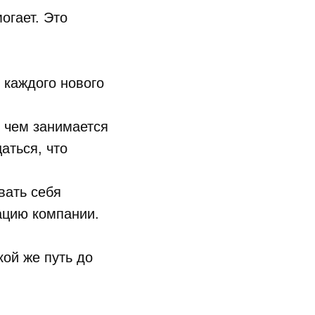
огает. Это
каждого нового
- чем занимается
аться, что
вать себя
ацию компании.
кой же путь до