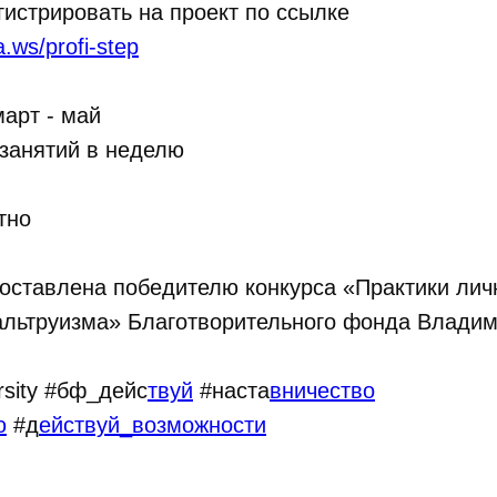
гистрировать на проект по ссылке
da.ws/profi-step
арт - май
 занятий в неделю
тно
оставлена победителю конкурса «Практики лич
альтруизма» Благотворительного фонда Владим
rsity #бф_дейс
твуй
#наста
вничество
ю
#д
ействуй_возможности