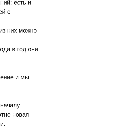
ий: есть и
ей с
 из них можно
ода в год они
ление и мы
 началу
ютно новая
и.