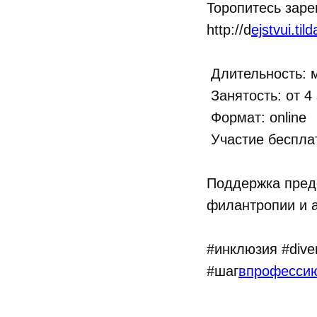
Торопитесь заре
http://d
ejstvui.til
Длительность: м
Занятость: от 4
Формат: online
Участие беспла
Поддержка пред
филантропии и 
#инклюзия #dive
#шаг
впрофесси