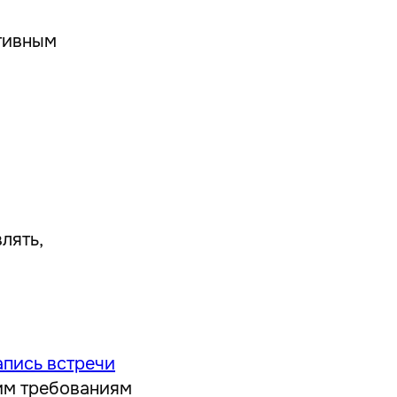
тивным
лять,
апись встречи
ним требованиям