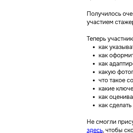
Получилось оче
участием стаже
Теперь участник
как указыва
как оформи
как адапти
какую фото
что такое с
какие ключе
как оценив
как сделать
Не смогли прис
здесь
, чтобы с