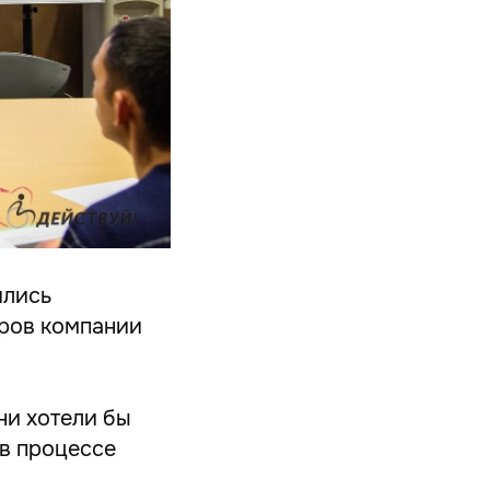
ились
еров компании
ни хотели бы
 в процессе