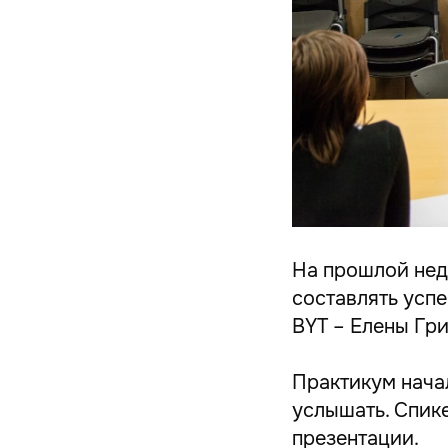
На прошлой нед
составлять усп
BYT – Елены Гр
Практикум начал
услышать. Спике
презентации.