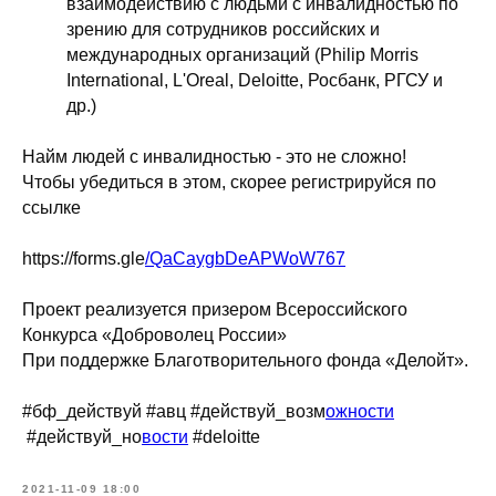
взаимодействию с людьми с инвалидностью по
зрению для сотрудников российских и
международных организаций (Philip Morris
International, L'Oreal, Deloitte, Росбанк, РГСУ и
др.)
Найм людей с инвалидностью - это не сложно!
Чтобы убедиться в этом, скорее регистрируйся по
ссылке
https://forms.gle
/QaCaygbDeAPWoW767
Проект реализуется призером Всероссийского
Конкурса «Доброволец России»
При поддержке Благотворительного фонда «Делойт».
#бф_действуй #авц #действуй_возм
ожности
#действуй_но
вости
#deloitte
2021-11-09 18:00