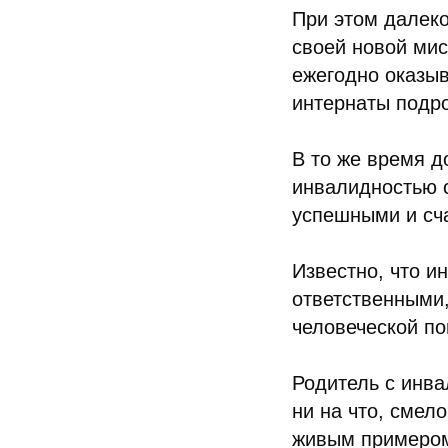
При этом далеко
своей новой мис
ежегодно оказы
интернаты подро
В то же время д
инвалидностью с
успешными и сч
Известно, что и
ответственными
человеческой п
Родитель с инв
ни на что, смел
живым примером 