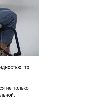
идностью, то
ся не только
ольной,