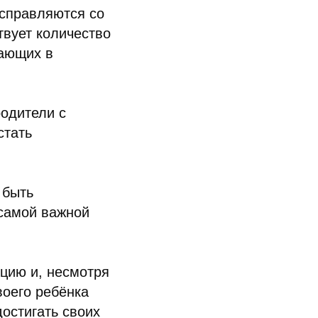
 справляются со
твует количество
ающих в
родители с
стать
 быть
 самой важной
цию и, несмотря
воего ребёнка
достигать своих