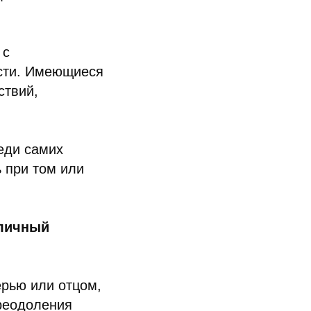
 с
ости. Имеющиеся
ствий,
еди самих
ь при том или
 личный
ерью или отцом,
преодоления