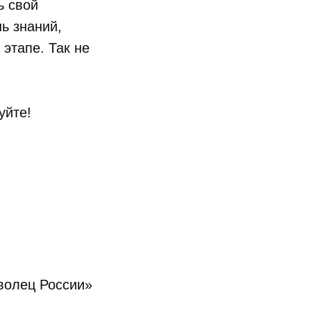
ь свой
ь знаний,
 этапе. Так не
уйте!
волец России»