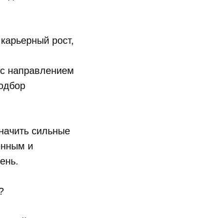
карьерный рост,
 с направлением
подбор
начить сильные
енным и
ень.
?