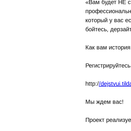
«Вам будет НЕ с
профессиональны
который у вас е
бойтесь, дерзай
Как вам история
Регистрируйтесь
http:/
/dejstvui.til
Мы ждем вас!
Проект реализуе