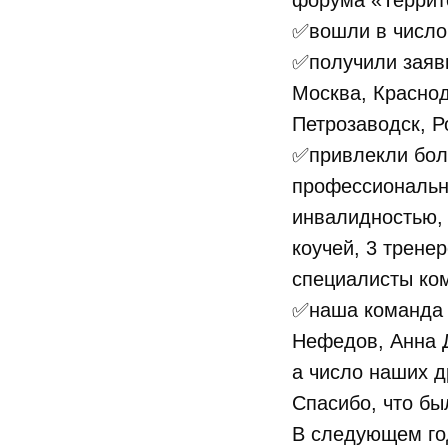
форума «Террит
✅вошли в число
✅получили заявк
Москва, Краснод
Петрозаводск, Р
✅привлекли бол
профессиональн
инвалидностью, 
коучей, 3 трене
специалисты ком
✅наша команда 
Нефедов, Анна Д
а число наших д
Спасибо, что бы
В следующем год