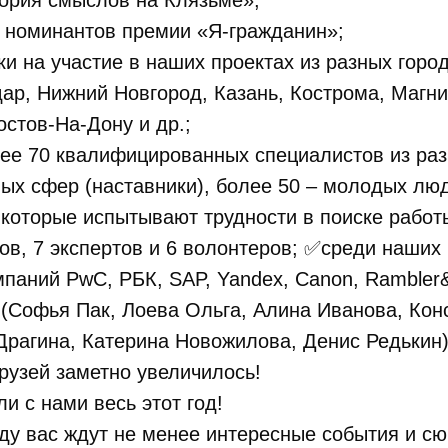
ория смыслов на Клязьме»;
 номинантов премии «Я-гражданин»;
и на участие в наших проектах из разных горо
ар, Нижний Новгород, Казань, Кострома, Магни
остов-На-Дону и др.;
ее 70 квалифицированных специалистов из ра
ых сфер (наставники), более 50 – молодых лю
которые испытывают трудности в поиске работы
ров, 7 экспертов и 6 волонтеров; ✅среди наших
паний PwC, РБК, SAP, Yandex, Canon, Rambler
(Софья Пак, Лоева Ольга, Алина Иванова, Кон
рагина, Катерина Новожилова, Денис Редькин)
рузей заметно увеличилось!
ли с нами весь этот год!
у вас ждут не менее интересные события и сю