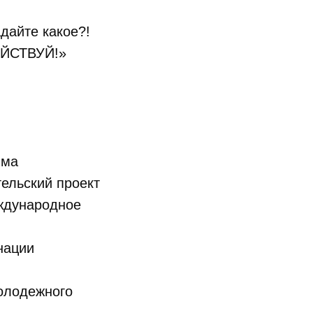
адайте какое?!
ДЕЙСТВУЙ!»
мма
ельский проект
еждународное
нации
олодежного