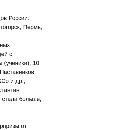
дов России:
тогорск, Пермь,
зных
дей с
 (ученики), 10
 Наставников
&Co и др.;
стантин
 стала больше,
рпризы от