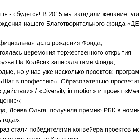
ешь - сбудется! В 2015 мы загадали желание, уг
 рождения нашего Благотворительного фонда «
!
 официальная дата рождения Фонда;
тоялась церемония торжественного открытия;
рузья На Колёсах записала гимн Фонда;
дые, но у нас уже несколько проектов: програ
«Шаг в профессию», Образовательно-просветит
 действии» / «Diversity in motion» и проект «М
щение»;
да, Лоева Ольга, получила премию РБК в номи
ь года»;
 раз стали победителями конвейера проектов м