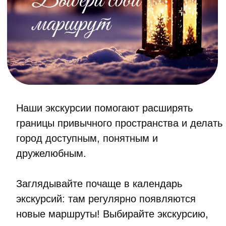
Телефон
+7 968 565-55-80
E-mail
info@fond-deystvuy.ru
Политика в отношении
обработки персональных
данных
Мы используем файлы cookie,
для персонализации сервисов
и повышения удобства
пользования сайтом. Если
вы не согласны