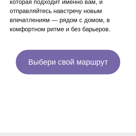
на их использование, поменяйте
настройки браузера.
Премия РБК 2016, номинация
“Благотворитель года”
Премия Trainings 2017, номинация
“Территория включенности”
© БФ «ДЕЙСТВУЙ!», 2023
Разработка сайта — Юлия Щёлк
,
Анастасия Лебедева
Верстка сайта - Анна Худи,
Анастасия Лебедева