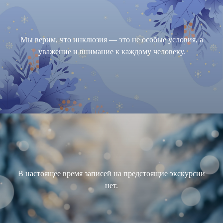
город доступным, понятным и
дружелюбным.
Заглядывайте почаще в календарь
Мы верим, что инклюзия — это не особые условия, а
экскурсий: там регулярно появляются
уважение и внимание к каждому человеку.
новые маршруты! Выбирайте экскурсию,
которая подходит именно вам, и
отправляйтесь навстречу новым
впечатлениям — рядом с домом, в
комфортном ритме и без барьеров.
Выбери свой маршрут
В настоящее время записей на предстоящие экскурсии
нет.